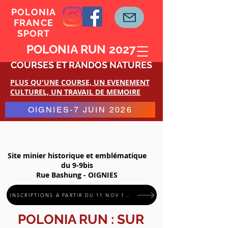
POLONIA
FRANCE
SPORT
POLONIA RUN 2027
COURSES ET RANDOS NATURES
PLUS QU'UNE COURSE, UN EVENEMENT
CULTUREL, UN TRAVAIL DE MEMOIRE
OIGNIES-7 JUIN 2026
Site minier historique et emblématique
du 9-9bis
Rue Bashung - OIGNIES
INSCRIPTIONS A PARTIR DU 11 NOV 11H11
POLONIA RUN : SUR